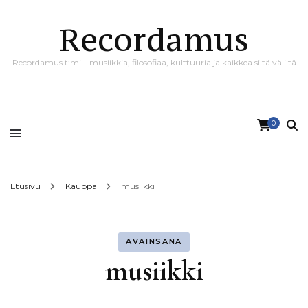
Recordamus
Recordamus t:mi – musiikkia, filosofiaa, kulttuuria ja kaikkea siltä väliltä
0
Etusivu
Kauppa
musiikki
AVAINSANA
musiikki