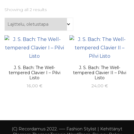
Showing all 2 results
J. S. Bach: The Well-
J. S. Bach: The Well-
tempered Clavier I – Pilvi
tempered Clavier II – Pilvi
Listo
Listo
16,00
€
24,00
€
(C) Recordamus 2022. –––
Fashion Stylist | Kehittänyt