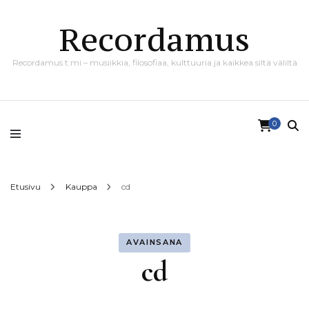
Recordamus
Recordamus t:mi – musiikkia, filosofiaa, kulttuuria ja kaikkea siltä väliltä
0
Etusivu
Kauppa
cd
AVAINSANA
cd