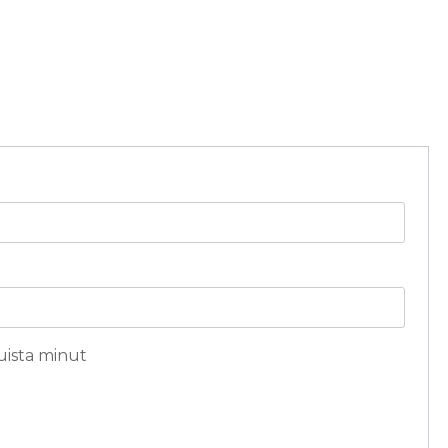
ditaan
ista minut