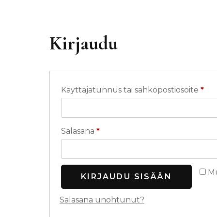
Kirjaudu
Vaa
Käyttäjätunnus tai sähköpostiosoite
*
Vaaditaan
Salasana
*
Mu
KIRJAUDU SISÄÄN
Salasana unohtunut?