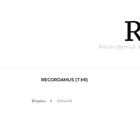
Recordamus t:m
RECORDAMUS (T:MI)
Etusivu
Oma tili