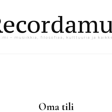
Recordamu
i – musiikkia, filosofiaa, kulttuuria ja kaikke
Oma tili