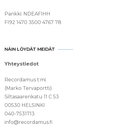
Pankki: NDEAFIHH
FI92 1470 3500 4767 78
NÄIN LÖYDÄT MEIDÄT
Yhteystiedot
Recordamus t:mi
(Marko Tervaportti)
Siltasaarenkatu 11 C 53
00530 HELSINKI
040-7531713
info@recordamus.fi