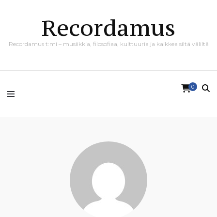
Recordamus
Recordamus t:mi – musiikkia, filosofiaa, kulttuuria ja kaikkea siltä väliltä
0