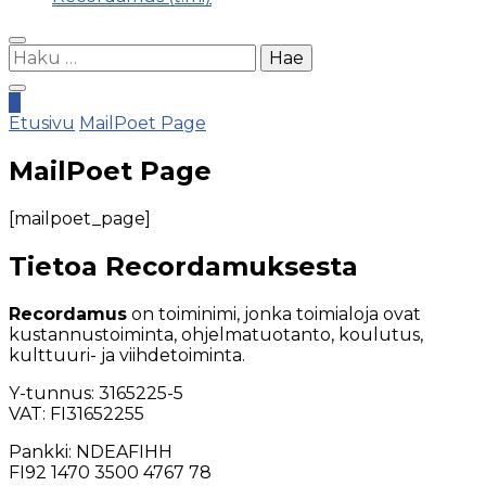
Haku:
0
Etusivu
MailPoet Page
MailPoet Page
[mailpoet_page]
Tietoa Recordamuksesta
Recordamus
on toiminimi, jonka toimialoja ovat
kustannustoiminta, ohjelmatuotanto, koulutus,
kulttuuri- ja viihdetoiminta.
Y-tunnus: 3165225-5
VAT: FI31652255
Pankki: NDEAFIHH
FI92 1470 3500 4767 78