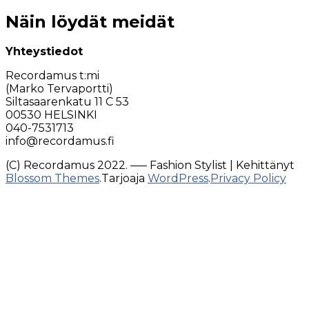
Näin löydät meidät
Yhteystiedot
Recordamus t:mi
(Marko Tervaportti)
Siltasaarenkatu 11 C 53
00530 HELSINKI
040-7531713
info@recordamus.fi
(C) Recordamus 2022. –––
Fashion Stylist | Kehittänyt
Blossom Themes
.Tarjoaja
WordPress
.
Privacy Policy